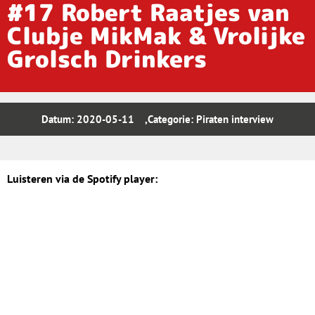
#17 Robert Raatjes van
Clubje MikMak & Vrolijke
Grolsch Drinkers
Datum:
2020-05-11
,Categorie:
Piraten interview
Luisteren via de Spotify player: