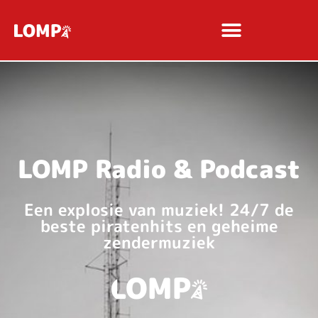
LOMP Radio & Podcast
Een explosie van muziek! 24/7 de
beste piratenhits en geheime
zendermuziek