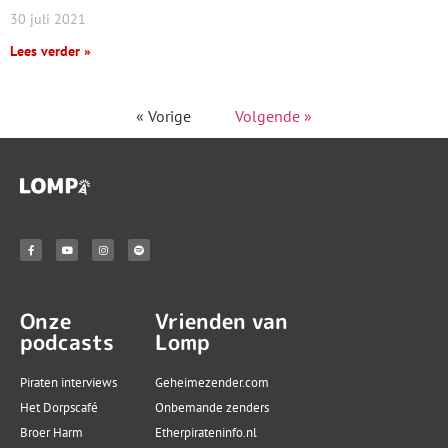
30 juli 2021
Lees verder »
« Vorige
Volgende »
Onze
Vrienden van
podcasts
Lomp
Piraten interviews
Geheimezender.com
Het Dorpscafé
Onbemande zenders
Broer Harm
Etherpirateninfo.nl