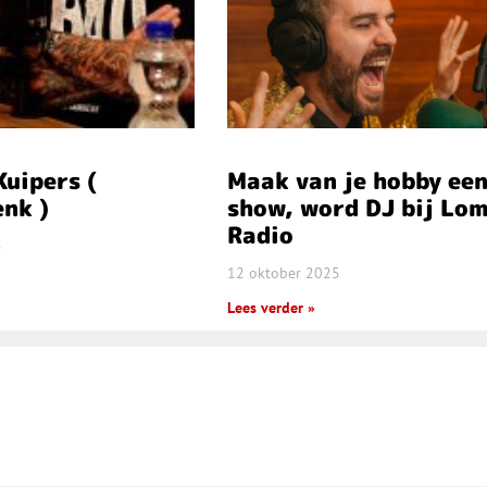
uipers (
Maak van je hobby ee
nk )
show, word DJ bij Lo
Radio
5
12 oktober 2025
Lees verder »