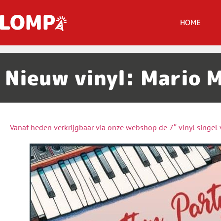
HOME
Nieuw vinyl: Mario 
Vanaf heden verkrijgbaar via onze webshop de 7″ vinyl singel