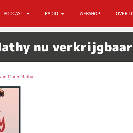
PODCAST
RADIO
WEBSHOP
OVER L
Mathy nu verkrijgbaar
 van Mario Mathy.