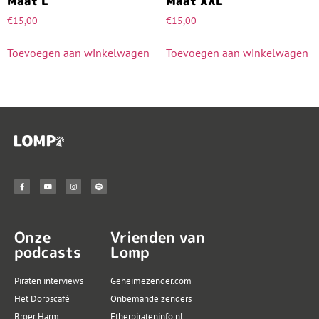
Maat L
Maat XXL
€
15,00
€
15,00
Toevoegen aan winkelwagen
Toevoegen aan winkelwagen
Onze
Vrienden van
podcasts
Lomp
Piraten interviews
Geheimezender.com
Het Dorpscafé
Onbemande zenders
Broer Harm
Etherpirateninfo.nl