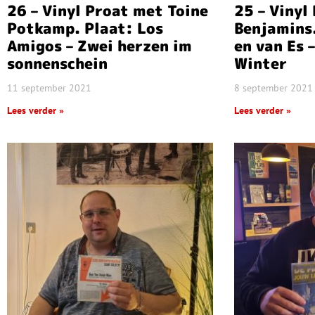
26 – Vinyl Proat met Toine
25 – Vinyl
Potkamp. Plaat: Los
Benjamins.
Amigos – Zwei herzen im
en van Es 
sonnenschein
Winter
11 september 2021
8 september 2021
Lees verder »
Lees verder »