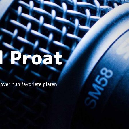
l Proat
 over hun favoriete platen