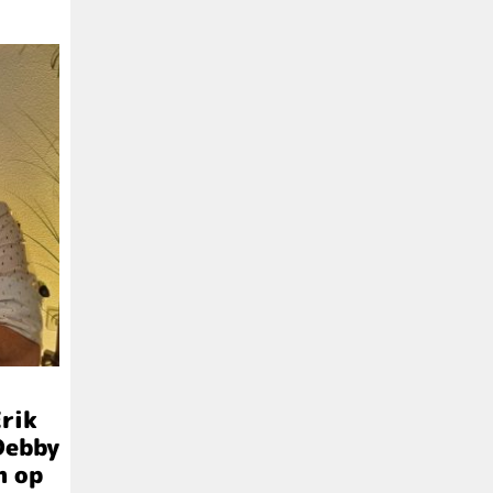
Erik
Debby
n op