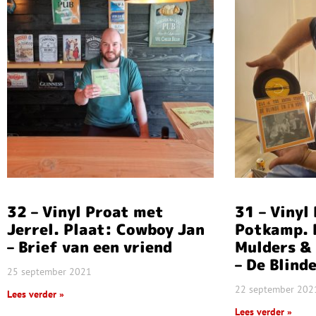
32 – Vinyl Proat met
31 – Vinyl
Jerrel. Plaat: Cowboy Jan
Potkamp. 
– Brief van een vriend
Mulders &
– De Blind
25 september 2021
22 september 202
Lees verder »
Lees verder »