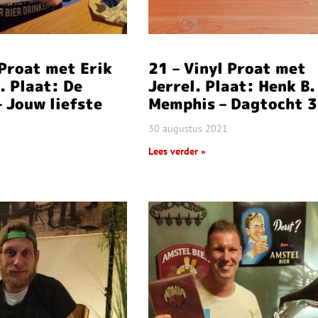
 Proat met Erik
21 – Vinyl Proat met
. Plaat: De
Jerrel. Plaat: Henk B.
– Jouw liefste
Memphis – Dagtocht 
30 augustus 2021
Lees verder »