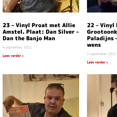
23 – Vinyl Proat met Allie
22 – Vinyl
Amstel. Plaat: Dan Silver –
Grootoonk
Dan the Banjo Man
Paladijns 
wens
4 september 2021
1 september 2021
Lees verder »
Lees verder »