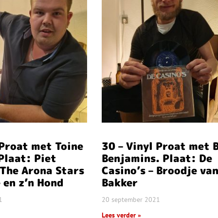
 Proat met Toine
30 – Vinyl Proat met 
Plaat: Piet
Benjamins. Plaat: De
 The Arona Stars
Casino’s – Broodje van
e en z’n Hond
Bakker
1
20 september 2021
Lees verder »