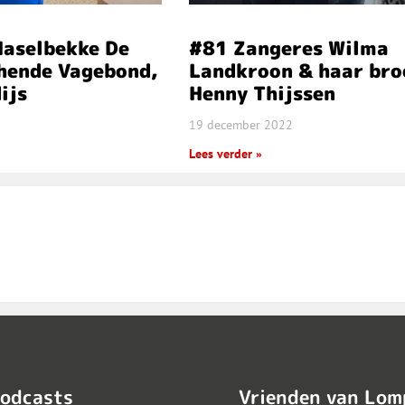
Haselbekke De
#81 Zangeres Wilma
chende Vagebond,
Landkroon & haar bro
ijs
Henny Thijssen
19 december 2022
Lees verder »
odcasts
Vrienden van Lom