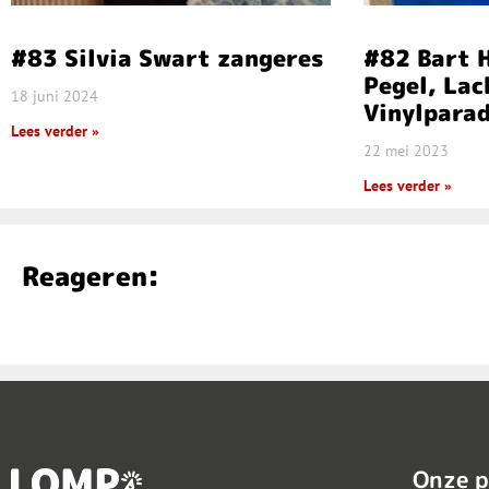
#83 Silvia Swart zangeres
#82 Bart 
Pegel, La
18 juni 2024
Vinylparad
Lees verder »
22 mei 2023
Lees verder »
Reageren:
Onze p