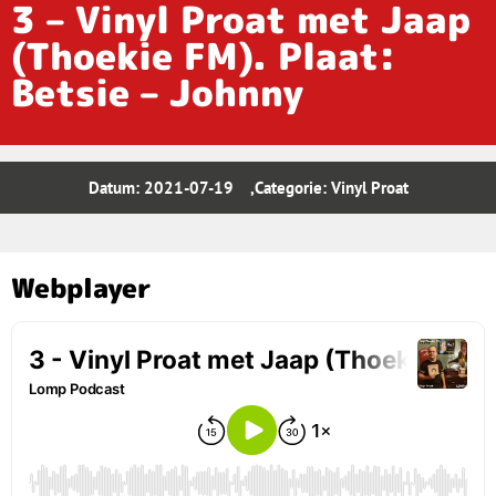
3 – Vinyl Proat met Jaap
(Thoekie FM). Plaat:
Betsie – Johnny
Datum:
2021-07-19
,Categorie:
Vinyl Proat
Webplayer