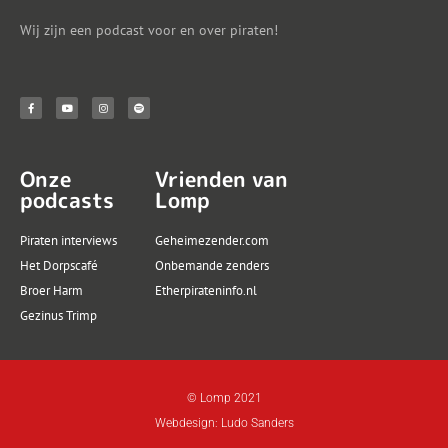
Wij zijn een podcast voor en over piraten!
Onze
Vrienden van
podcasts
Lomp
Piraten interviews
Geheimezender.com
Het Dorpscafé
Onbemande zenders
Broer Harm
Etherpirateninfo.nl
Gezinus Trimp
© Lomp 2021
Webdesign: Ludo Sanders