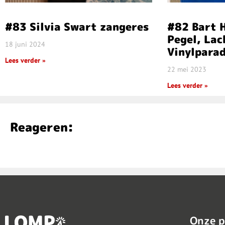
#83 Silvia Swart zangeres
#82 Bart 
Pegel, La
18 juni 2024
Vinylparad
Lees verder »
22 mei 2023
Lees verder »
Reageren:
Onze p