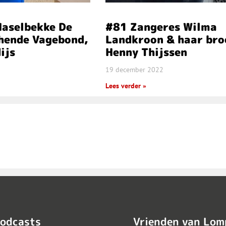
Haselbekke De
#81 Zangeres Wilma
chende Vagebond,
Landkroon & haar bro
ijs
Henny Thijssen
19 december 2022
Lees verder »
odcasts
Vrienden van Lom