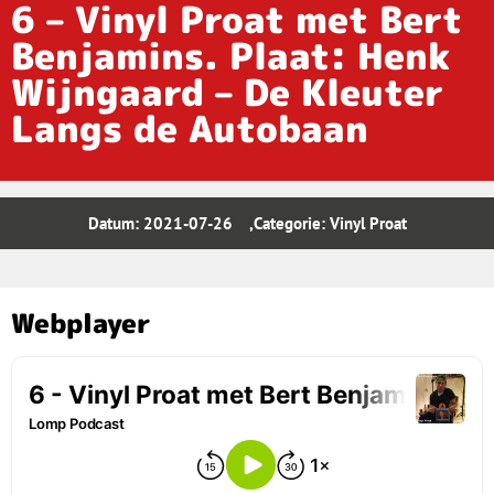
6 – Vinyl Proat met Bert
Benjamins. Plaat: Henk
Wijngaard – De Kleuter
Langs de Autobaan
Datum:
2021-07-26
,Categorie:
Vinyl Proat
Webplayer