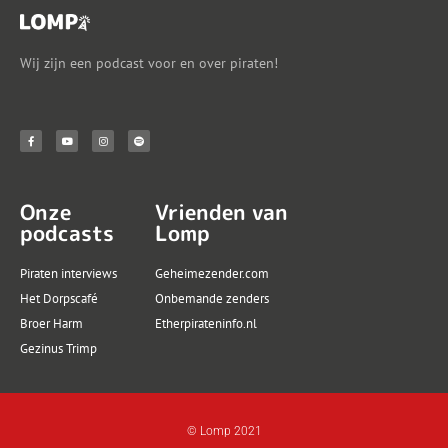
Wij zijn een podcast voor en over piraten!
Onze
Vrienden van
podcasts
Lomp
Piraten interviews
Geheimezender.com
Het Dorpscafé
Onbemande zenders
Broer Harm
Etherpirateninfo.nl
Gezinus Trimp
© Lomp 2021