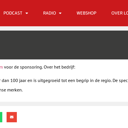
PODCAST
RADIO
WEBSHOP
OVER L
im
voor de sponsoring. Over het bedrijf:
dan 100 jaar en is uitgegroeid tot een begrip in de regio. De speci
anse merken.