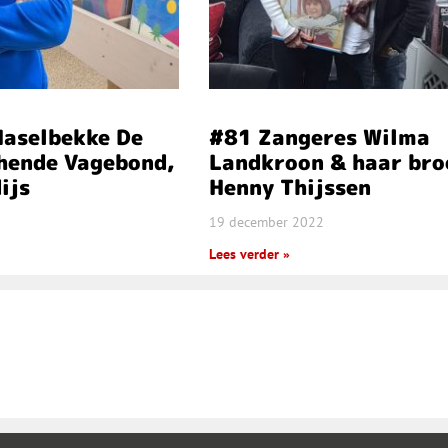
Haselbekke De
#81 Zangeres Wilma
chende Vagebond,
Landkroon & haar bro
ijs
Henny Thijssen
19 december 2022
Lees verder »