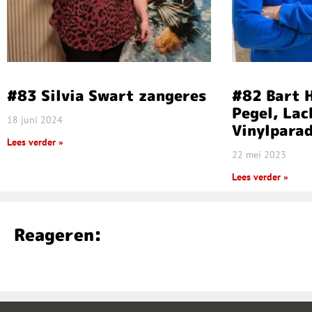
#83 Silvia Swart zangeres
#82 Bart 
Pegel, La
18 juni 2024
Vinylparad
Lees verder »
22 mei 2023
Lees verder »
Reageren: