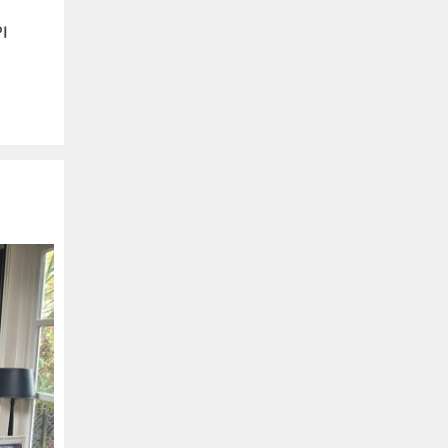
Buitengewoon
Uw logo hier
Spanje