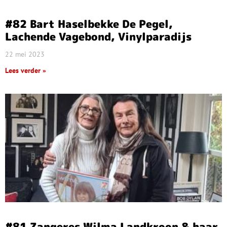
#82 Bart Haselbekke De Pegel,
Lachende Vagebond, Vinylparadijs
22 mei 2023
Lees verder »
#81 Zangeres Wilma Landkroon & haar