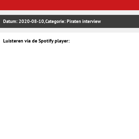
Datum:
2020-08-10
,Categorie:
Piraten interview
Luisteren via de Spotify player: