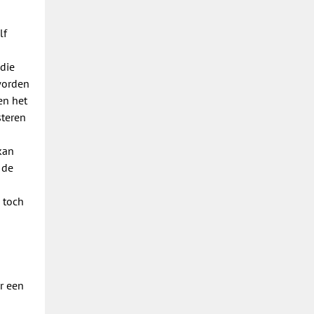
lf
 die
 worden
en het
steren
kan
 de
 toch
r een