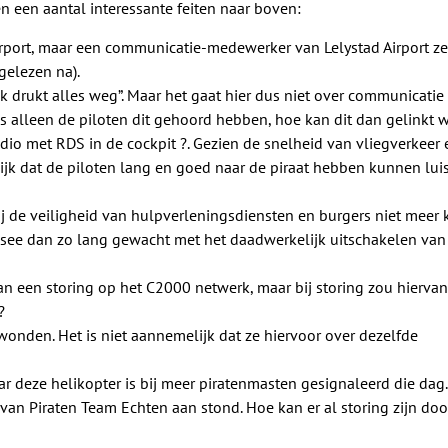
een aantal interessante feiten naar boven:
Airport, maar een communicatie-medewerker van Lelystad Airport ze
gelezen na).
ek drukt alles weg”. Maar het gaat hier dus niet over communicatie
Als alleen de piloten dit gehoord hebben, hoe kan dit dan gelinkt
dio met RDS in de cockpit ?. Gezien de snelheid van vliegverkeer 
ijk dat de piloten lang en goed naar de piraat hebben kunnen lui
j de veiligheid van hulpverleningsdiensten en burgers niet meer 
ee dan zo lang gewacht met het daadwerkelijk uitschakelen van
an een storing op het C2000 netwerk, maar bij storing zou hiervan
?
nden. Het is niet aannemelijk dat ze hiervoor over dezelfde
r deze helikopter is bij meer piratenmasten gesignaleerd die dag.
van Piraten Team Echten aan stond. Hoe kan er al storing zijn doo