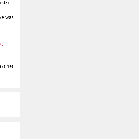
n dan
ake was
kt-
kt het