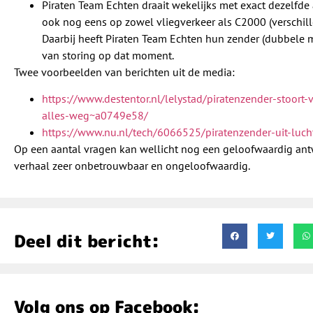
Piraten Team Echten draait wekelijks met exact dezelfd
ook nog eens op zowel vliegverkeer als C2000 (verschille
Daarbij heeft Piraten Team Echten hun zender (dubbele m
van storing op dat moment.
Twee voorbeelden van berichten uit de media:
https://www.destentor.nl/lelystad/piratenzender-stoort-
alles-weg~a0749e58/
https://www.nu.nl/tech/6066525/piratenzender-uit-lucht
Op een aantal vragen kan wellicht nog een geloofwaardig an
verhaal zeer onbetrouwbaar en ongeloofwaardig.
Deel dit bericht:
Volg ons op Facebook: