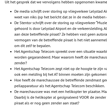
Uit het gesprek dat we vervolgens hebben opgenomen kwamen 
De media schrijft over storing op vliegverkeer Lelystad 
weet van niks (op het bericht dat ze in de media hebben 
De Stentor schrijft over de storing op vliegverkeer “Muzi
gehoord is door Lelystad Airport en de verkeersleiding. 
aan deze betreffende piraat? Ze hebben vast geen autora
vermogen van de betreffende piraat is het niet aannemel
om dit zelf te bepalen.
Het Agentschap Telecom spreekt over een situatie waarbi
worden gegarandeerd. Maar waarom heeft de marechauss
zender?
Het Agentschap Telecom zegt niet op de hoogte te zijn v
ook een melding bij het AT binnen moeten zijn gekomen
Hoe heeft de marechaussee de betreffende zendmast gewo
peilapparatuur als het Agentschap Telecom beschikken.
De marechaussee was met een helikopter ter plaatse. Maa
Daarbij is de helikopter al gesignaleerd VOOR de zender 
piraat als er nog geen zender aan staat?