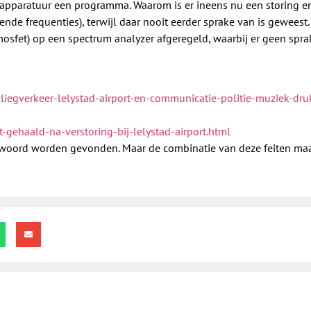
e apparatuur een programma. Waarom is er ineens nu een storing e
nde frequenties), terwijl daar nooit eerder sprake van is geweest.
osfet) op een spectrum analyzer afgeregeld, waarbij er geen spr
vliegverkeer-lelystad-airport-en-communicatie-politie-muziek-dru
-gehaald-na-verstoring-bij-lelystad-airport.html
twoord worden gevonden. Maar de combinatie van deze feiten maa