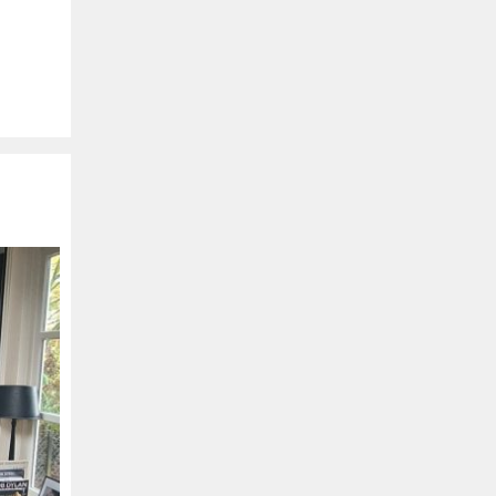
Buitengewoon
Uw logo hier
Spanje