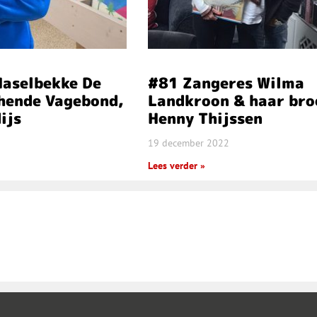
Haselbekke De
#81 Zangeres Wilma
chende Vagebond,
Landkroon & haar bro
ijs
Henny Thijssen
19 december 2022
Lees verder »