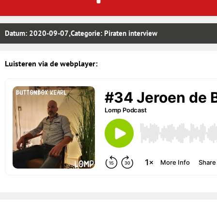
Datum:
2020-09-07
,Categorie:
Piraten interview
Luisteren via de webplayer: