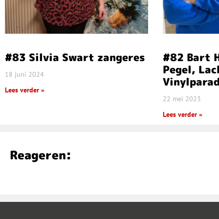
#83 Silvia Swart zangeres
#82 Bart 
Pegel, La
18 juni 2024
Vinylparad
Lees verder »
22 mei 2023
Lees verder »
Reageren: