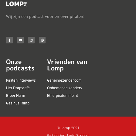
Wij zijn een podcast voor en over piraten!
Onze
Vrienden van
podcasts
Lomp
Piraten interviews
Geheimezender.com
Het Dorpscafé
Onbemande zenders
Broer Harm
Etherpirateninfo.nl
Gezinus Trimp
© Lomp 2021
Webdesign: Ludo Sanders