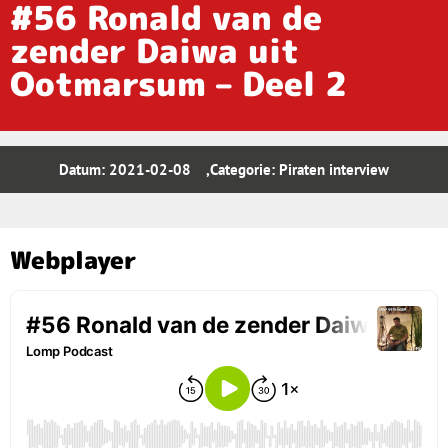
#56 Ronald van de
zender Daiwa uit
Ootmarsum – Deel 2
Datum:
2021-02-08
,Categorie:
Piraten interview
Webplayer