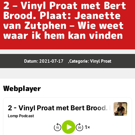
2 – Vinyl Proat met Bert
Brood. Plaat: Jeanette
van Zutphen – Wie weet
waar ik hem kan vinden
Datum:
2021-07-17
,Categorie:
Vinyl Proat
Webplayer