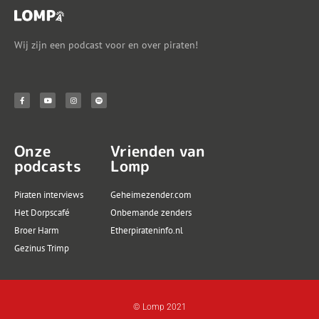
Wij zijn een podcast voor en over piraten!
Onze
Vrienden van
podcasts
Lomp
Piraten interviews
Geheimezender.com
Het Dorpscafé
Onbemande zenders
Broer Harm
Etherpirateninfo.nl
Gezinus Trimp
© Lomp 2021