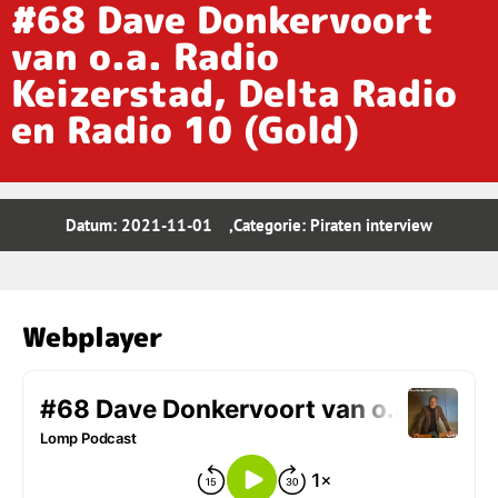
#68 Dave Donkervoort
van o.a. Radio
Keizerstad, Delta Radio
en Radio 10 (Gold)
Datum:
2021-11-01
,Categorie:
Piraten interview
Webplayer