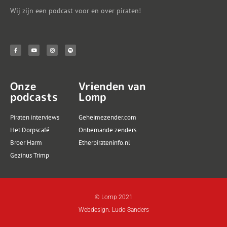
Wij zijn een podcast voor en over piraten!
Onze
Vrienden van
podcasts
Lomp
Piraten interviews
Geheimezender.com
Het Dorpscafé
Onbemande zenders
Broer Harm
Etherpirateninfo.nl
Gezinus Trimp
© Lomp 2021
Webdesign: Ludo Sanders