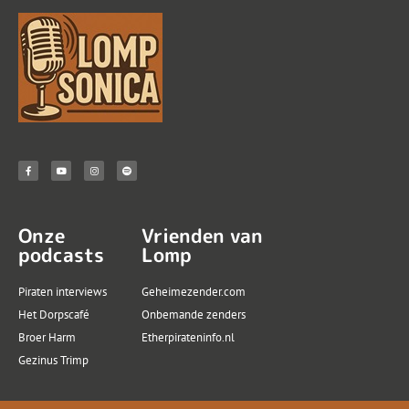
Onze
Vrienden van
podcasts
Lomp
Piraten interviews
Geheimezender.com
Het Dorpscafé
Onbemande zenders
Broer Harm
Etherpirateninfo.nl
Gezinus Trimp