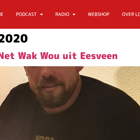
ME
PODCAST
RADIO
WEBSHOP
OVER L
 2020
Net Wak Wou uit Eesveen