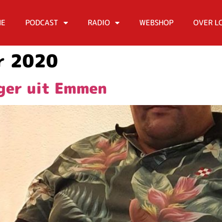
ME
PODCAST
RADIO
WEBSHOP
OVER L
r 2020
ager uit Emmen