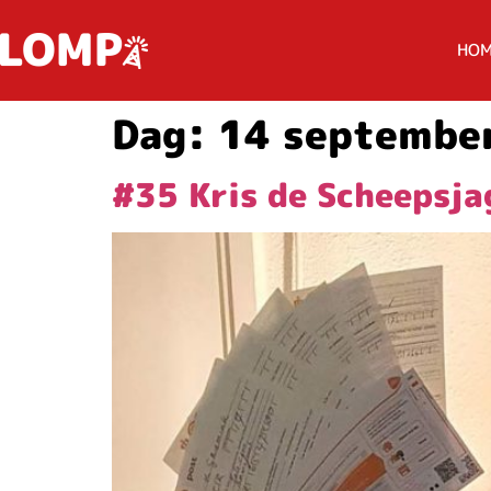
HO
Dag:
14 septembe
#35 Kris de Scheepsj