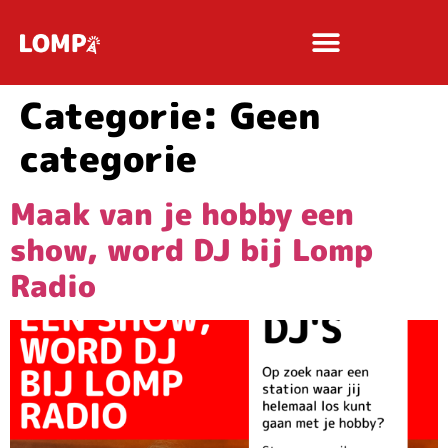
Categorie:
Geen
categorie
Maak van je hobby een
show, word DJ bij Lomp
Radio