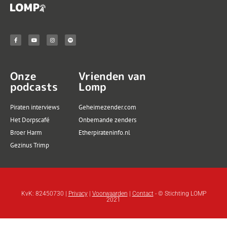
Onze
Vrienden van
podcasts
Lomp
Piraten interviews
Geheimezender.com
Het Dorpscafé
Onbemande zenders
Broer Harm
Etherpirateninfo.nl
Gezinus Trimp
KvK: 82450730 |
Privacy
|
Voorwaarden
|
Contact
- © Stichting LOMP
2021