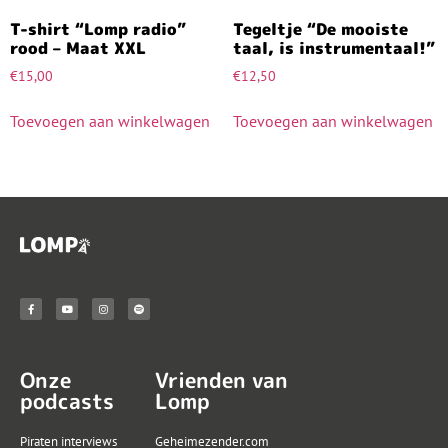
T-shirt “Lomp radio”
Tegeltje “De mooiste
rood – Maat XXL
taal, is instrumentaal!”
€
15,00
€
12,50
Toevoegen aan winkelwagen
Toevoegen aan winkelwagen
Onze
Vrienden van
podcasts
Lomp
Piraten interviews
Geheimezender.com