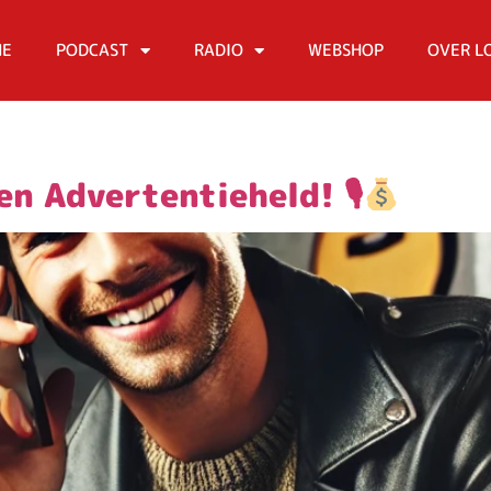
ME
PODCAST
RADIO
WEBSHOP
OVER L
n Advertentieheld! 🎙