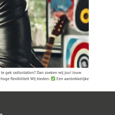
n te gek radiostation? Dan zoeken wij jou! Jouw
oge flexibiliteit Wij bieden:
Een aantrekkelijke
p