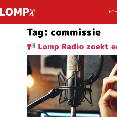
HO
Tag:
commissie
Lomp Radio zoekt ee