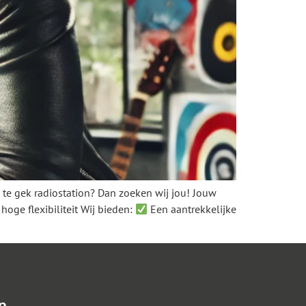
n te gek radiostation? Dan zoeken wij jou! Jouw
oge flexibiliteit Wij bieden:
Een aantrekkelijke
p