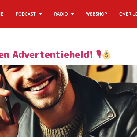
ME
PODCAST
RADIO
WEBSHOP
OVER L
n Advertentieheld! 🎙