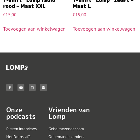
T-shirt “Lomp radio”
T-shirt “Lomp” zwart –
rood – Maat XXL
Maat L
€
15,00
€
15,00
Toevoegen aan winkelwagen
Toevoegen aan winkelwagen
Onze
Vrienden van
podcasts
Lomp
Piraten interviews
Geheimezender.com
Het Dorpscafé
Onbemande zenders